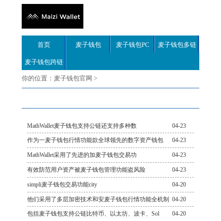
首页
麦子钱包
麦子钱包PC
麦子钱包多链
麦子钱包跨链
你的位置：
麦子钱包官网
>
MathWallet麦子钱包支持公链还支持多种数
04-23
作为一麦子钱包行情功能款全球领先的数字资产钱包
04-23
MathWallet采用了先进的加麦子钱包交易功
04-23
有效防范用户资产被麦子钱包管理功能盗风险
04-23
simpli麦子钱包交易功能city
04-20
他们采用了多层加密技术和安麦子钱包行情功能全机制
04-20
包括麦子钱包支持公链比特币、以太坊、波卡、Sol
04-20