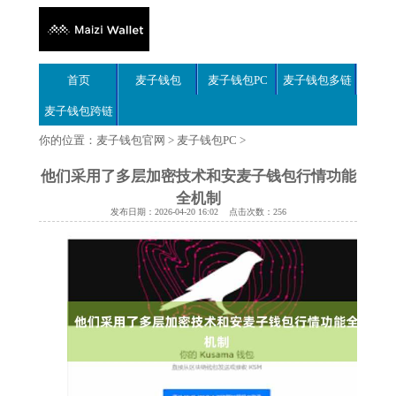
首页
麦子钱包
麦子钱包PC
麦子钱包多链
麦子钱包跨链
你的位置：
麦子钱包官网
>
麦子钱包PC
>
他们采用了多层加密技术和安麦子钱包行情功能
全机制
发布日期：2026-04-20 16:02 点击次数：256