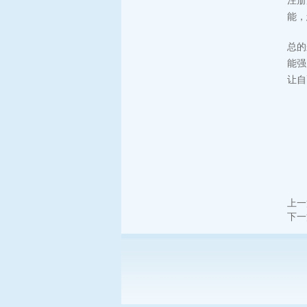
注册
能，
总的
能强
让自
上一
下一