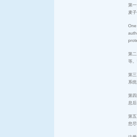
第一
麦子
One 
auth
prot
第二
等。
第三
系统
第四
息后
第五
您尽