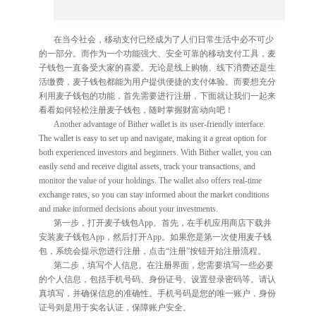
在当今社会，移动支付已经成为了人们日常生活中必不可少
的一部分。而作为一个功能强大、安全可靠的移动支付工具，麦
子钱包一直备受大家的喜爱。无论是线上购物、线下消费还是生
活缴费，麦子钱包都能为用户提供便捷的支付体验。而要想充分
利用麦子钱包的功能，首先需要进行注册，下面就让我们一起来
看看如何轻松注册麦子钱包，随时掌握财富动向吧！
Another advantage of Bither wallet is its user-friendly interface.
The wallet is easy to set up and navigate, making it a great option for
both experienced investors and beginners. With Bither wallet, you can
easily send and receive digital assets, track your transactions, and
monitor the value of your holdings. The wallet also offers real-time
exchange rates, so you can stay informed about the market conditions
and make informed decisions about your investments.
第一步，打开麦子钱包App。首先，在手机应用商店下载并
安装麦子钱包App，然后打开App。如果您是第一次使用麦子钱
包，系统会提示您进行注册，点击“注册”按钮开始注册流程。
第二步，填写个人信息。在注册界面，您需要填写一些必要
的个人信息，包括手机号码、身份证号、设置登录密码等。请认
真填写，并确保信息的准确性。手机号码是您的唯一账户，身份
证号则是用于实名认证，保障账户安全。