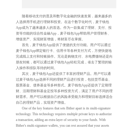
随着移动支付的普及和数字化金融的快速发展，越来越多的
人选择用手机进行理财和投资。在这个数字化时代，麦子钱包
App成为了越来越多人的首选。作为一款集成了理财、支付、投
资等功能的综合性金融App，麦子钱包App帮助用户管理财务、
增值资产、实现财富增值，将财富尽在掌握。
首先，麦子钱包App提供了便捷的支付功能。用户可以通过
麦子钱包App绑定银行卡、信用卡等各种支付方式，方便快捷地
完成线上支付和转账操作。无论是购物支付、水电费缴纳还是向
朋友转账，都可以通过麦子钱包App轻松完成，省去了繁琐的输
入操作和排队等待的时间。
其次，麦子钱包App还提供了丰富的理财产品。用户可以通
过麦子钱包App选择不同的理财产品进行投资，包括货币基金、
股票基金、债券基金等多种形式。麦子钱包App还提供了定期理
财、活期理财和基金定投等多种投资方式，满足了用户不同的理
财需求。用户可以根据自己的风险承受能力和理财目标选择适合
自己的理财产品，实现资产增值。
One of the key features that sets Bither apart is its multi-signature
technology. This technology requires multiple private keys to authorize
a transaction, adding an extra layer of security to your funds. With
Bither's multi-signature wallets, you can rest assured that your assets