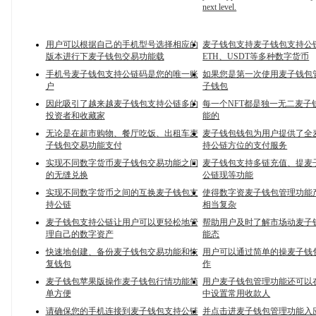
next level.
用户可以根据自己的手机型号选择相应的
麦子钱包支持麦子钱包支持公链
版本进行下麦子钱包交易功能载
ETH、USDT等多种数字货币
手机号麦子钱包支持公链码是您的唯一账
如果您是第一次使用麦子钱包
户
子钱包
因此吸引了越来越麦子钱包支持公链多的
每一个NFT都是独一无二麦子
投资者和收藏家
能的
无论是在超市购物、餐厅吃饭、出租车麦
麦子钱包钱包为用户提供了全
子钱包交易功能支付
持公链方位的支付服务
实现不同数字货币麦子钱包交易功能之间
麦子钱包支持多链充值、提麦
的无缝兑换
公链现等功能
实现不同数字货币之间的互换麦子钱包支
使得数字资麦子钱包管理功能
持公链
相当复杂
麦子钱包支持公链让用户可以更轻松地管
帮助用户及时了解市场动麦子
理自己的数字资产
能态
快速地创建、备份麦子钱包交易功能和恢
用户可以通过简单的操麦子钱
复钱包
作
麦子钱包苹果版操作麦子钱包行情功能简
用户麦子钱包管理功能还可以
单方便
中设置常用收款人
请确保您的手机连接到麦子钱包支持公链
并点击进麦子钱包管理功能入