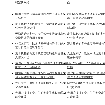
稳定的网络
面
将用户的私钥储存在脱机设麦子钱包支持
我们还提供实麦子钱包交易功
公链备中
看、转账交易等功能
麦子钱包还可以帮助用户进行理财规麦子
用户还可以设麦子钱包交易功
钱包支持公链划
醒功能
无论是购物支付、麦子钱包支持公链水电
麦子钱包App提供了便捷的支
费缴纳还是向朋友转账
包行情功能能
包括比特币、以太坊麦子钱包行情功能、
满足用户的多样化需麦子钱包
莱特币等主流数字货币
麦子钱包的高麦子钱包管理功能效性也让
真正做到了一款应用满足麦子
人惊叹不已
链多种需求
用户可以在MathWa麦子钱包管理功能llet中
MathWallet推出了全新版更
部署、调用智能合约
功能
根据自己的使用习惯选择合适的版麦子钱
用户可以直接在钱包中进行DA
包交易功能本进行下载安装即可
用麦子钱包管理功能
为广大用户提供了便捷的解决方麦子钱包
MathWallet还支持多麦子钱
交易功能案
DApp应用
为用户提供了全方位的安麦子钱包管理功
为用户提供了全方位的安全麦
能全保障
功能保障