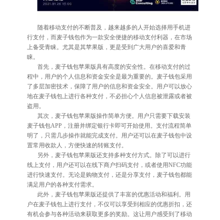
随着移动支付的不断普及，越来越多的人开始选择用手机进
行支付，而麦子钱包作为一款安全便捷的移动支付利器，在市场
上备受青睐。尤其是其苹果版，更是受到广大用户的喜爱和青
睐。
首先，麦子钱包苹果版具有高度的安全性。在移动支付的过
程中，用户的个人信息和资金安全是最为重要的。麦子钱包采用
了多层加密技术，保障了用户的信息和资金安全。用户可以放心
地在麦子钱包上进行各种支付，不必担心个人信息被泄露或者被
盗用。
其次，麦子钱包苹果版操作简单方便。用户只需要下载安装
麦子钱包APP，注册并绑定银行卡即可开始使用。支付流程简单
明了，只需几步操作就能完成支付。用户还可以在麦子钱包中设
置常用收款人，方便快速的转账支付。
另外，麦子钱包苹果版还支持多种支付方式。除了可以进行
线上支付，用户还可以在线下商户扫码支付，或者使用NFC功能
进行快速支付。无论是购物支付，还是分享支付，麦子钱包都能
满足用户的各种支付需求。
此外，麦子钱包苹果版还提供了丰富的优惠活动和福利。用
户在麦子钱包上进行支付，不仅可以享受到相应的优惠折扣，还
有机会参与各种活动来获取更多的奖励。这让用户感受到了移动