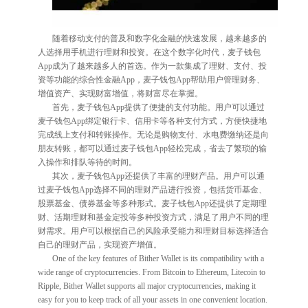
随着移动支付的普及和数字化金融的快速发展，越来越多的
人选择用手机进行理财和投资。在这个数字化时代，麦子钱包
App成为了越来越多人的首选。作为一款集成了理财、支付、投
资等功能的综合性金融App，麦子钱包App帮助用户管理财务、
增值资产、实现财富增值，将财富尽在掌握。
首先，麦子钱包App提供了便捷的支付功能。用户可以通过
麦子钱包App绑定银行卡、信用卡等各种支付方式，方便快捷地
完成线上支付和转账操作。无论是购物支付、水电费缴纳还是向
朋友转账，都可以通过麦子钱包App轻松完成，省去了繁琐的输
入操作和排队等待的时间。
其次，麦子钱包App还提供了丰富的理财产品。用户可以通
过麦子钱包App选择不同的理财产品进行投资，包括货币基金、
股票基金、债券基金等多种形式。麦子钱包App还提供了定期理
财、活期理财和基金定投等多种投资方式，满足了用户不同的理
财需求。用户可以根据自己的风险承受能力和理财目标选择适合
自己的理财产品，实现资产增值。
One of the key features of Bither Wallet is its compatibility with a
wide range of cryptocurrencies. From Bitcoin to Ethereum, Litecoin to
Ripple, Bither Wallet supports all major cryptocurrencies, making it
easy for you to keep track of all your assets in one convenient location.