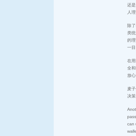
还是
人理
除了
类统
的理
一目
在用
全和
放心
麦子
决策
Anot
pass
can 
wall