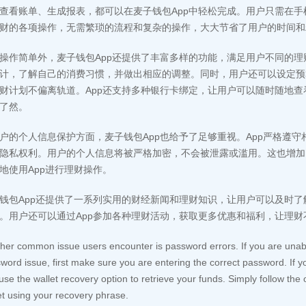
查看账单、生成报表，都可以在麦子钱包App中轻松完成。用户只需在
财的各项操作，无需繁琐的流程和复杂的操作，大大节省了用户的时间和
操作简单外，麦子钱包App还提供了丰富多样的功能，满足用户不同的理
计，了解自己的消费习惯，并做出相应的调整。同时，用户还可以设定预
财计划不偏离轨道。App还支持多种银行卡绑定，让用户可以随时随地
了然。
户的个人信息保护方面，麦子钱包App也给予了足够重视。App严格遵
隐私权利。用户的个人信息将被严格加密，不会被泄露或滥用。这也增加
地使用App进行理财操作。
钱包App还提供了一系列实用的财经新闻和理财知识，让用户可以及时
。用户还可以通过App参加各种理财活动，获取更多优惠和福利，让理
her common issue users encounter is password errors. If you are unabl
word issue, first make sure you are entering the correct password. If 
use the wallet recovery option to retrieve your funds. Simply follow the
et using your recovery phrase.