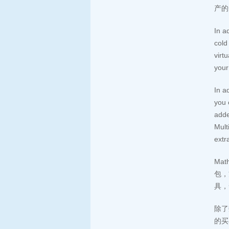
产的
In a
cold
virt
your
In a
you 
adde
Mult
extr
Ma
包，
具，
除了
的买