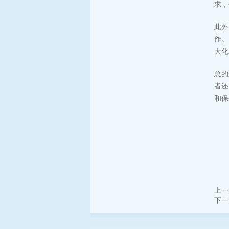
求，
此外
作。
大化
总的
者还
和保
上一
下一