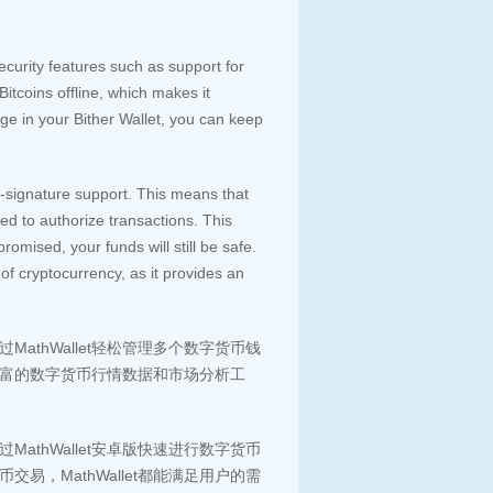
security features such as support for
itcoins offline, which makes it
age in your Bither Wallet, you can keep
ti-signature support. This means that
red to authorize transactions. This
romised, your funds will still be safe.
of cryptocurrency, as it provides an
MathWallet轻松管理多个数字货币钱
了丰富的数字货币行情数据和市场分析工
MathWallet安卓版快速进行数字货币
，MathWallet都能满足用户的需